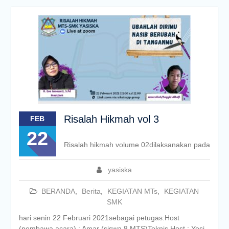
Risalah Hikmah vol 3
FEB
22
Risalah hikmah volume 02dilaksanakan pada
yasiska
BERANDA
,
Berita
,
KEGIATAN MTs
,
KEGIATAN
SMK
hari senin 22 Februari 2021sebagai petugas:Host
(pembawa acara) : Amar (siswa 8 MTS)Teknis Host : Yesi