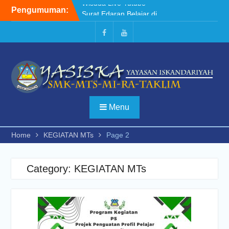
Skip
Pengumuman:
Surat Edaran Belajar di
to
rumah SMK YASISKA
content
KEJUARAAN PENCAK
SILAT TINGKAT NASIONAL
Facebook
Youtube
2023
Wisuda Live Yutube
Menu
Home
KEGIATAN MTs
Page 2
Category:
KEGIATAN MTs