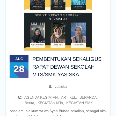
PEMBENTUKAN SEKALIGUS
AUG
28
RAPAT DEWAN SEKOLAH
MTS/SMK YASISKA
yasiska
AGENDA KEGIATAN
,
ARTIKEL
,
BERANDA
,
Berita
,
KEGIATAN MTs
,
KEGIATAN SMK
Assalamualaikum wr.wb Ayah Bunda sekalian, sebagai aksi