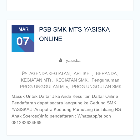
PSB SMK-MTS YASISKA
MAR
07
ONLINE
yasiska
AGENDA KEGIATAN
,
ARTIKEL
,
BERANDA
,
KEGIATAN MTs
,
KEGIATAN SMK
,
Pengumuman
,
PROG UNGGULAN MTs
,
PROG UNGGULAN SMK
Masuk Untuk Daftar Jika Anda Kesulitan Daftar Online ,
Pendaftaran dapat secara langsung ke Gedung SMK
YASISKA Jl Ariaputra Kedaung Pamulang (belakang RS
Anak Soeroso)Info pendaftaran : Whatsapp/telpon
081282624569