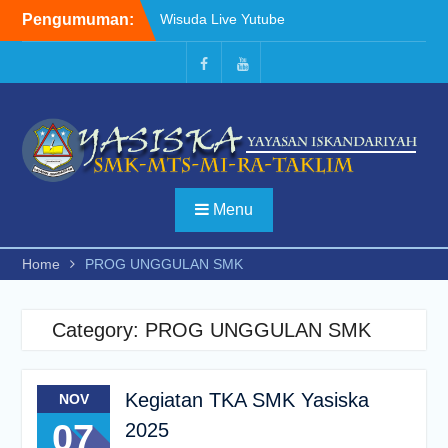
Skip
Pengumuman:
Wisuda Live Yutube
to
Surat Edaran Belajar di
content
rumah SMK YASISKA
KEJUARAAN PENCAK
Facebook
Youtube
SILAT TINGKAT NASIONAL
2023
Menu
Home
PROG UNGGULAN SMK
Category:
PROG UNGGULAN SMK
Kegiatan TKA SMK Yasiska
NOV
07
2025