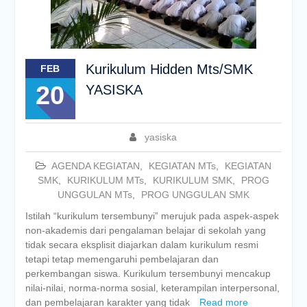
Kurikulum Hidden Mts/SMK
FEB
20
YASISKA
yasiska
AGENDA KEGIATAN
,
KEGIATAN MTs
,
KEGIATAN
SMK
,
KURIKULUM MTs
,
KURIKULUM SMK
,
PROG
UNGGULAN MTs
,
PROG UNGGULAN SMK
Istilah “kurikulum tersembunyi” merujuk pada aspek-aspek
non-akademis dari pengalaman belajar di sekolah yang
tidak secara eksplisit diajarkan dalam kurikulum resmi
tetapi tetap memengaruhi pembelajaran dan
perkembangan siswa. Kurikulum tersembunyi mencakup
nilai-nilai, norma-norma sosial, keterampilan interpersonal,
dan pembelajaran karakter yang tidak
Read more