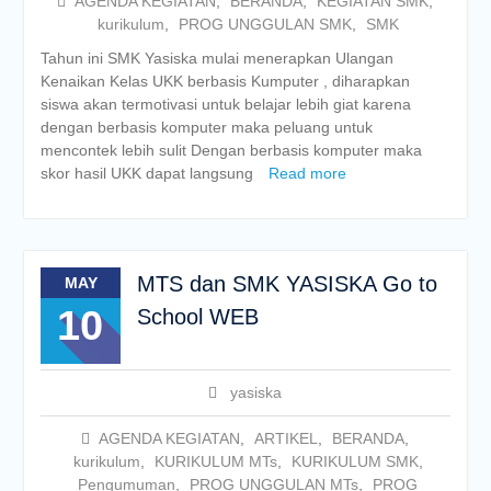
AGENDA KEGIATAN
,
BERANDA
,
KEGIATAN SMK
,
kurikulum
,
PROG UNGGULAN SMK
,
SMK
Tahun ini SMK Yasiska mulai menerapkan Ulangan
Kenaikan Kelas UKK berbasis Kumputer , diharapkan
siswa akan termotivasi untuk belajar lebih giat karena
dengan berbasis komputer maka peluang untuk
mencontek lebih sulit Dengan berbasis komputer maka
skor hasil UKK dapat langsung
Read more
MTS dan SMK YASISKA Go to
MAY
10
School WEB
yasiska
AGENDA KEGIATAN
,
ARTIKEL
,
BERANDA
,
kurikulum
,
KURIKULUM MTs
,
KURIKULUM SMK
,
Pengumuman
,
PROG UNGGULAN MTs
,
PROG