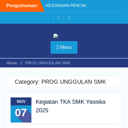
Skip
Pengumuman:
KEJUARAAN PENCAK
to
SILAT TINGKAT NASIONAL
content
2023
Wisuda Live Yutube
Facebook
Youtube
Surat Edaran Belajar di
rumah SMK YASISKA
Menu
Home
PROG UNGGULAN SMK
Category:
PROG UNGGULAN SMK
Kegiatan TKA SMK Yasiska
NOV
07
2025